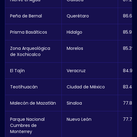
Peña de Bernal
Querétaro
86.6%
Prisma Basálticos
Hidalgo
85.9%
Zona Arqueológica
Morelos
85.3%
de Xochicalco
El Tajín
Veracruz
84.9%
Teotihuacán
Ciudad de México
83.4%
Malecón de Mazatlán
Sinaloa
77.8%
Parque Nacional
Nuevo León
77.7%
Cumbres de
Monterrey