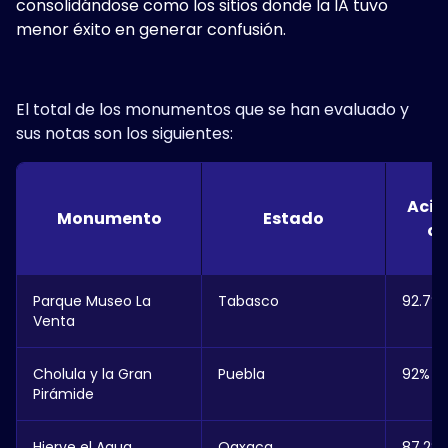
consolidándose como los sitios donde la IA tuvo
menor éxito en generar confusión.
El total de los monumentos que se han evaluado y
sus notas son los siguientes:
Acie
Monumento
Estado
or
Parque Museo La
Tabasco
92.7%
Venta
Cholula y la Gran
Puebla
92%
Pirámide
Hierve el Agua
Oaxaca
87.2%