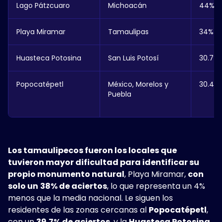
Lago Pátzcuaro
Michoacán
44%
Playa Miramar
Tamaulipas
34%
Huasteca Potosina
San Luis Potosí
30.7%
Popocatépetl
México, Morelos y
30.4%
Puebla
Los tamaulipecos fueron los locales que
tuvieron mayor dificultad para identificar su
propio monumento natural
, Playa Miramar,
con
solo un
38% de aciertos
, lo que representa un 4%
menos que la media nacional. Le siguen los
residentes de las zonas cercanas al
Popocatépetl
,
con un
39.7% de aciertos
, y la
Huasteca Potosina
,