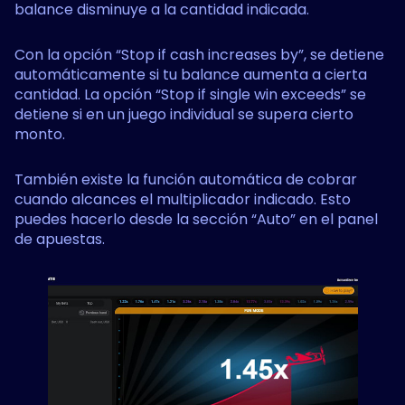
balance disminuye a la cantidad indicada.
Con la opción “Stop if cash increases by”, se detiene
automáticamente si tu balance aumenta a cierta
cantidad. La opción “Stop if single win exceeds” se
detiene si en un juego individual se supera cierto
monto.
También existe la función automática de cobrar
cuando alcances el multiplicador indicado. Esto
puedes hacerlo desde la sección “Auto” en el panel
de apuestas.