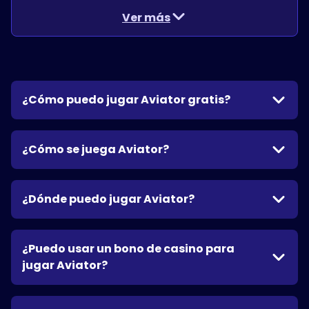
Bono de 100% hasta
$4,000mxn + 25 giros gratis
Comparar casino
3.9/5
Jugar con dinero real
Ver más
Bono de 150% Hasta
$4,000mxn + 100 Giros Gratis
Comparar casino
4.5/5