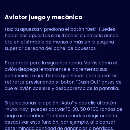
Aviator juego y mecánica
Haz tu apuesta y presiona el botón “Bet”. Puedes
hacer dos apuestas simultáneas o una sola dando
clic en el símbolo de menos o más en la esquina
superior derecha del panel de apuestas.
Prepárate para la siguiente ronda. Verás cómo el
avión despega lentamente e incrementa sus
ganancias. Lo que tienes que hacer para ganar es
retirarte presionando el botón “Cash Out” antes de
que el avión acelere y desaparezca de la pantalla.
Si seleccionas la opción “Auto” y das clic al botón
“Auto Play” puedes activar 10, 20, 50 0 100 rondas de
juego automático. También puedes elegir cuándo
desactivar esta función, por ejemplo, al alcanzar
determinada cantidad de ganancias o pérdidas.