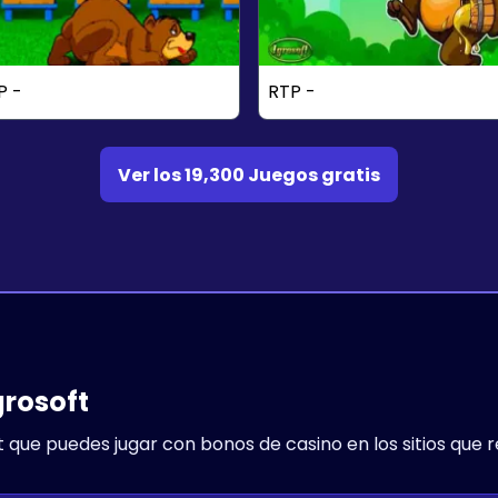
P -
RTP -
Ver los 19,300 Juegos gratis
grosoft
ft que puedes jugar con bonos de casino en los sitios q