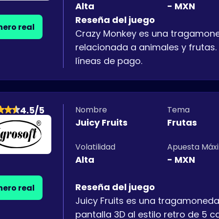
Alta
- MXN
Reseña del juego
nero real
Crazy Monkey es una tragamon
relacionada a animales y frutas.
líneas de pago.
4.5/5
Nombre
Tema
Juicy Fruits
Frutas
Volatilidad
Apuesta Máx
Alta
- MXN
Reseña del juego
nero real
Juicy Fruits es una tragamoneda
pantalla 3D al estilo retro de 5 