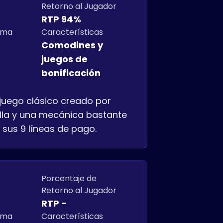
Retorno al Jugador
RTP 94%
ima
Características
Comodines y
juegos de
bonificación
uego clásico creado por
illa y una mecánica bastante
 sus 9 líneas de pago.
Porcentaje de
Retorno al Jugador
RTP -
ima
Características