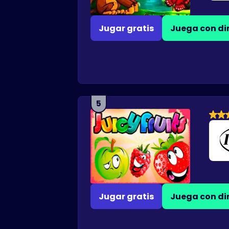
Jugar gratis
Juega con di
5
Jugar gratis
Juega con di