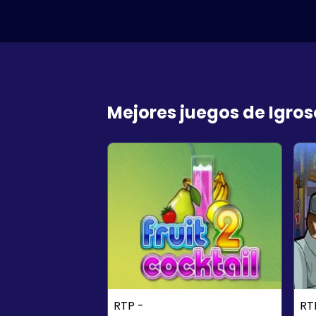
Mejores juegos de Igros
RTP -
RT