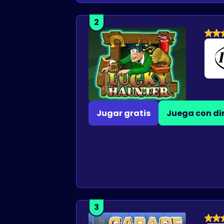
2
Jugar gratis
Juega con di
3