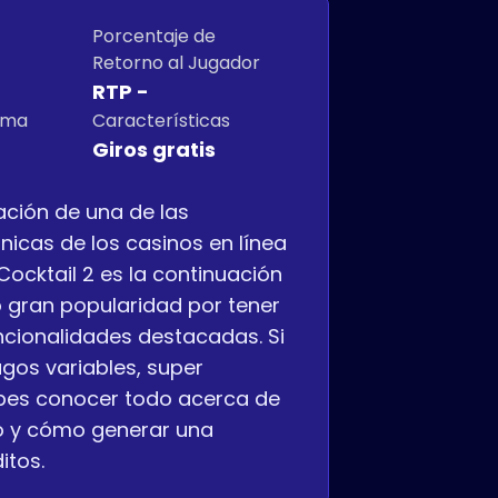
Porcentaje de
Retorno al Jugador
RTP -
ima
Características
Giros gratis
ación de una de las
icas de los casinos en línea
Cocktail 2 es la continuación
o gran popularidad por tener
ncionalidades destacadas. Si
gos variables, super
ebes conocer todo acerca de
go y cómo generar una
itos.