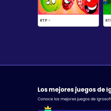
RTP -
RT
Los mejores juegos de I
Conoce los mejores juegos de Igroso