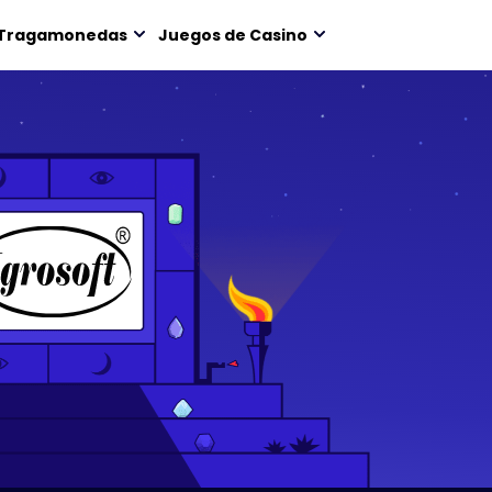
Tragamonedas
Juegos de Casino