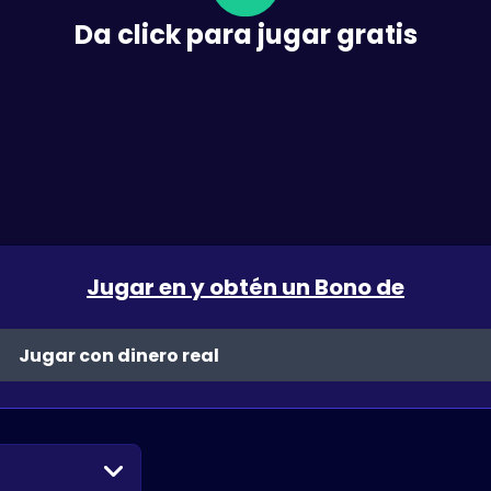
Da click para jugar gratis
y y obtén un Bono de 100% hasta $500 mxn +
Jugar con dinero real