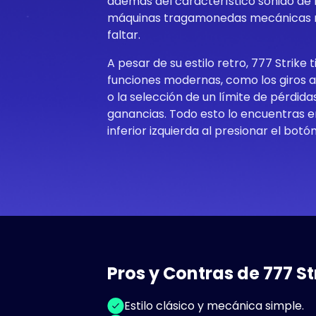
Reseña de 777 Strike
Red Tiger Gaming pensó en todo al 
diseñar una tragamonedas de la vieja 
cerezas, limones y números 7 de la su
además del característico sonido de 
máquinas tragamonedas mecánicas 
faltar.
A pesar de su estilo retro, 777 Strike 
funciones modernas, como los giros 
o la selección de un límite de pérdida
ganancias. Todo esto lo encuentras e
inferior izquierda al presionar el bot