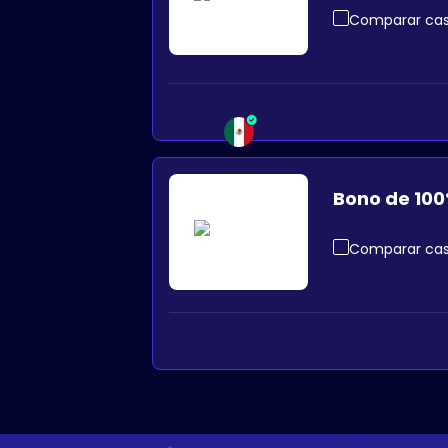
Comparar cas
Bono de 10
Comparar cas