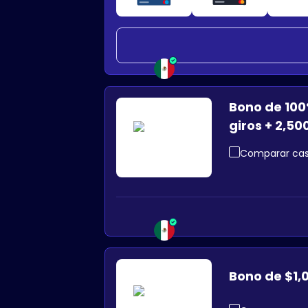
Bono de 100
giros + 2,50
Comparar cas
Bono de $1,