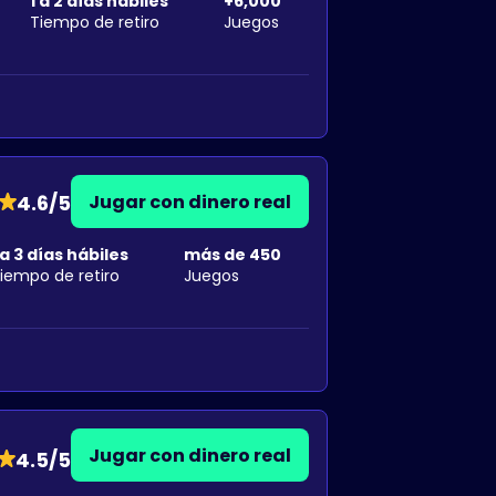
1 a 2 días hábiles
+6,000
Tiempo de retiro
Juegos
4.6/5
Jugar con dinero real
 a 3 días hábiles
más de 450
iempo de retiro
Juegos
Jugar con dinero real
4.5/5