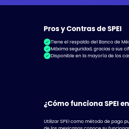
Pros y Contras de SPEI
Tiene el respaldo del Banco de Mé
Máxima seguridad, gracias a sus c
Disponible en la mayoría de los ca
¿Cómo funciona SPEI en
Utilizar SPEI como método de pago pue
de los mexicanos conoce su funciona