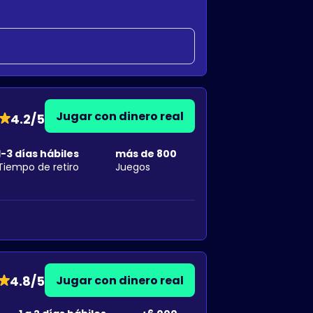
Jugar con dinero real
4.2/5
1-3 días hábiles
más de 800
Tiempo de retiro
Juegos
4.8/5
Jugar con dinero real