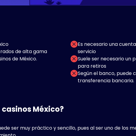
xico
Es necesario una cuenta 
ifrados de alta gama
servicio
sinos de México.
Suele ser necesario un 
para retiros
Según el banco, puede c
transferencia bancaria.
 casinos México?
de ser muy práctico y sencillo, pues al ser uno de los m
miento.