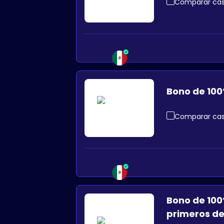
Comparar cas
Bono de 10
Comparar cas
Bono de 100
primeros de