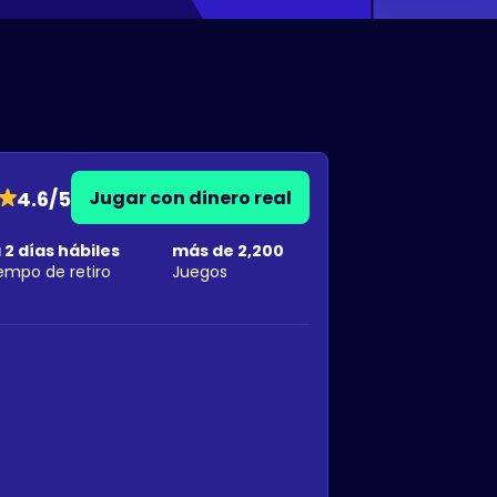
4.6/5
Jugar con dinero real
a 2 días hábiles
más de 2,200
empo de retiro
Juegos