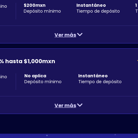
$200mxn
Instantáneo
1
ino
Depósito mínimo
Tiempo de depósito
T
Ver más
0% hasta $1,000mxn
No aplica
Instantáneo
ino
Depósito mínimo
Tiempo de depósito
Ver más