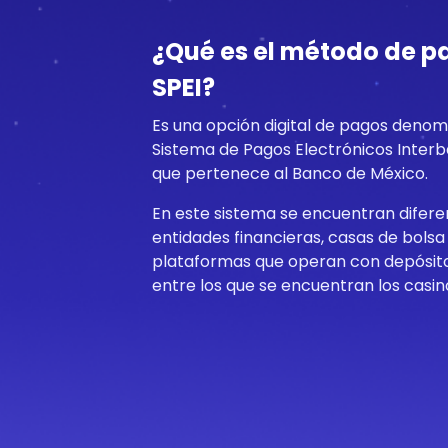
¿Qué es el método de p
SPEI?
Es una opción digital de pagos deno
Sistema de Pagos Electrónicos Interb
que pertenece al Banco de México.
En este sistema se encuentran difere
entidades financieras, casas de bolsa
plataformas que operan con depósitos
entre los que se encuentran los casino