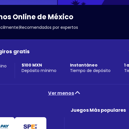
inos Online de México
cilmente
|
Recomendados por expertos
iros gratis
$100 MXN
Instantáneo
1 
ino
Depósito mínimo
Tiempo de depósito
Ti
Ver menos
Juegos Más populares