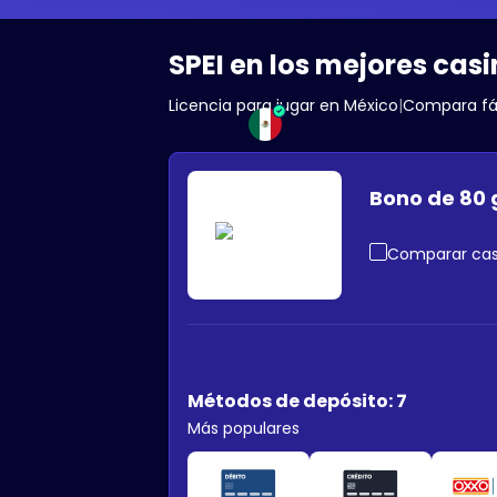
SPEI en los mejores cas
Licencia para jugar en México
|
Compara fá
Bono de 80 g
Comparar cas
Métodos de depósito: 7
Más populares