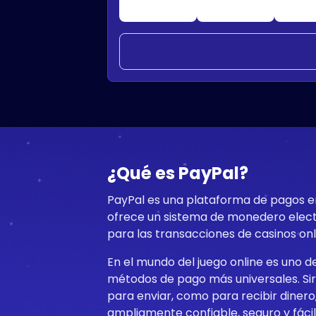
¿Qué es PayPal?
PayPal es una plataforma de pagos en
ofrece un sistema de monedero elect
para las transacciones de casinos onl
En el mundo del juego online es uno de
métodos de pago más universales. Si
para enviar, como para recibir dinero,
ampliamente confiable, seguro y fácil