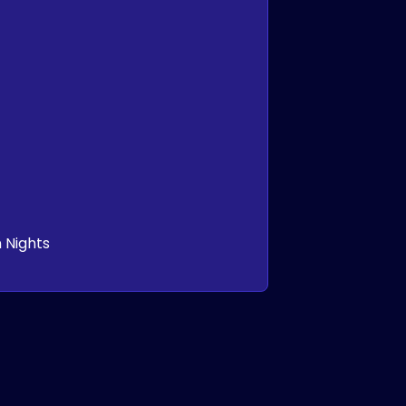
n Nights