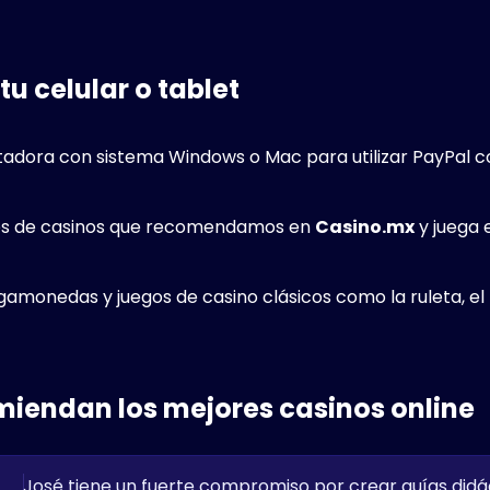
u celular o tablet
tadora con sistema Windows o Mac para utilizar PayPal
dores de casinos que recomendamos en
Casino.mx
y juega 
gamonedas y juegos de casino clásicos como la ruleta, el 
miendan los mejores casinos online
José tiene un fuerte compromiso por crear guías didá