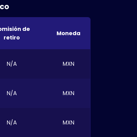
ico
omisión de
Moneda
retiro
N/A
MXN
N/A
MXN
N/A
MXN