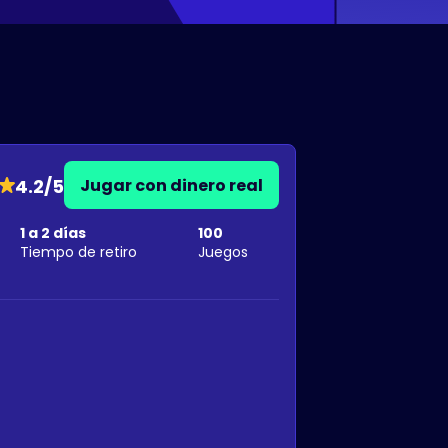
4.2/5
Jugar con dinero real
1 a 2 días
100
Tiempo de retiro
Juegos