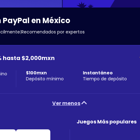
n PayPal en México
cilmente
|
Recomendados por expertos
% hasta $2,000mxn
$100mxn
Instantáneo
ino
Depósito mínimo
Tiempo de depósito
Ver menos
Juegos Más populares