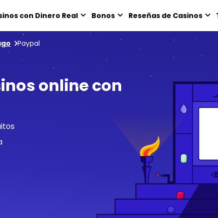
inos con Dinero Real
Bonos
Reseñas de Casinos
ago
Paypal
inos online con
itos
a