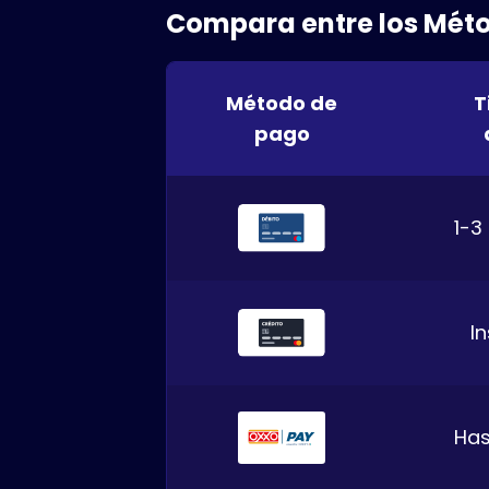
Compara entre los Mét
Método de
T
pago
1-3
I
Has