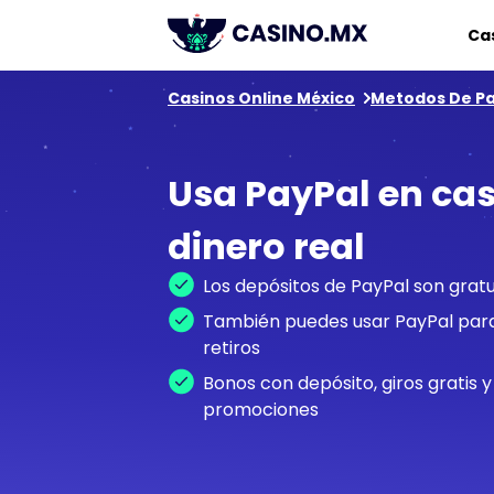
Cas
Casinos Online México
Metodos De P
Usa PayPal en cas
dinero real
Los depósitos de PayPal son gratu
También puedes usar PayPal par
retiros
Bonos con depósito, giros gratis y
promociones