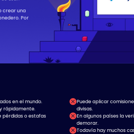
io crear una
onedero. Por
zados en el mundo.
Puede aplicar comisione
uy rápidamente.
divisas.
 pérdidas o estafas
En algunos países la ver
demorar.
Todavía hay muchos cas