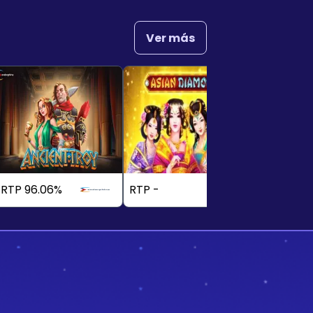
Ver más
RTP 96.06%
RTP -
RTP 96.4