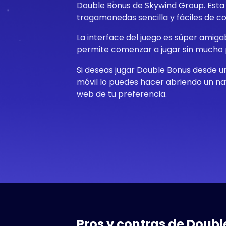
Double Bonus de Skywind Group. Esta
tragamonedas sencilla y fáciles de 
La interface del juego es súper amiga
permite comenzar a jugar sin mucho
Si deseas jugar Double Bonus desde un
móvil lo puedes hacer abriendo un n
web de tu preferencia.
Pros y contras de Doubl