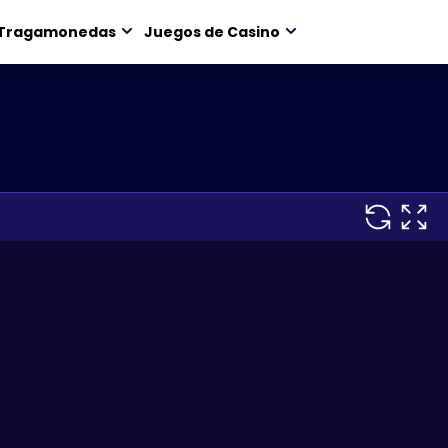
Tragamonedas
Juegos de Casino