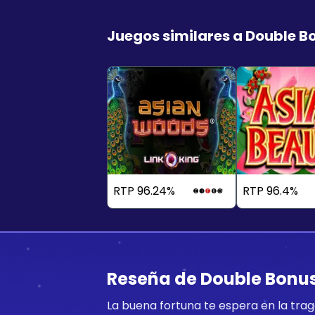
Juegos similares a Double B
RTP 96.24%
RTP 96.4%
Reseña de Double Bonu
La buena fortuna te espera en la tr