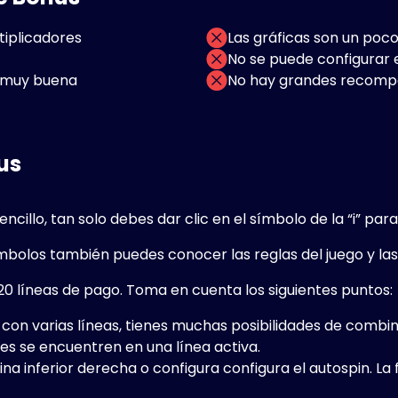
tiplicadores
Las gráficas son un poc
No se puede configurar 
s muy buena
No hay grandes recomp
us
cillo, tan solo debes dar clic en el símbolo de la “i” par
mbolos también puedes conocer las reglas del juego y las
20 líneas de pago. Toma en cuenta los siguientes puntos:
n varias líneas, tienes muchas posibilidades de combinar
s se encuentren en una línea activa.
ina inferior derecha o configura configura el autospin. La