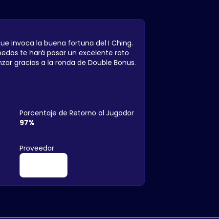
e invoca la buena fortuna del I Ching.
nedas te hará pasar un excelente rato
zar gracias a la ronda de Double Bonus.
Porcentaje de Retorno al Jugador
97%
Proveedor