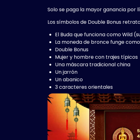
Solo se paga la mayor ganancia por l
Los símbolos de Double Bonus retrata
El Buda que funciona como Wild (s
La moneda de bronce funge como
Double Bonus
Mujer y hombre con trajes típicos
Una máscara tradicional china
Un jarrón
Un abanico
3 caracteres orientales