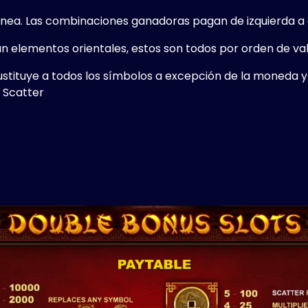
ínea. Las combinaciones ganadoras pagan de izquierda a 
n elementos orientales, estos son todos por orden de val
ustituye a todos los símbolos a excepción de la moneda y
 Scatter