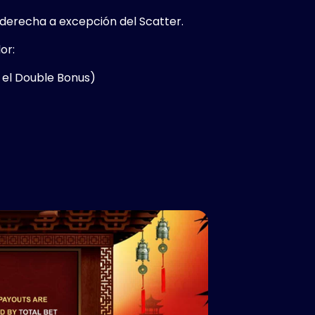
derecha a excepción del Scatter.
or:
 el Double Bonus)