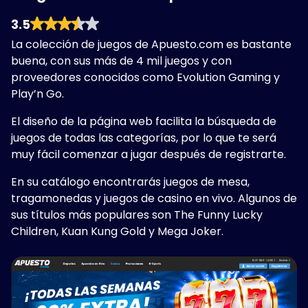
3.5
La colección de juegos de Apuesto.com es bastante
buena, con sus más de 4 mil juegos y con
proveedores conocidos como Evolution Gaming y
Play’n Go.
El diseño de la página web facilita la búsqueda de
juegos de todas las categorías, por lo que te será
muy fácil comenzar a jugar después de registrarte.
En su catálogo encontrarás juegos de mesa,
tragamonedas y juegos de casino en vivo. Algunos de
sus títulos más populares son The Funny Lucky
Children, Kuan Kung Gold y Mega Joker.