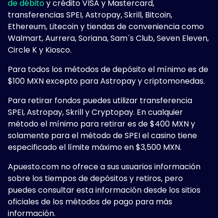
de débito
y crédito VISA y Mastercard,
transferencias SPEI, Astropay, Skrill, Bitcoin,
Ethereum, Litecoin y tiendas de conveniencia como
Walmart, Aurrera, Soriana, Sam´s Club, Seven Eleven,
Circle K y Kiosco.
Para todos los métodos de depósito el mínimo es de
$100 MXN excepto para Astropay y criptomonedas.
Para retirar fondos puedes utilizar transferencia
SPEI, Astropay, Skrill y Cryptopay. En cualquier
método el mínimo para retirar es de $400 MXN y
solamente para el método de SPEI el casino tiene
especificado el límite máximo en $3,500 MXN.
Apuesto.com no ofrece a sus usuarios información
sobre los tiempos de depósitos y retiros, pero
puedes consultar esta información desde los sitios
oficiales de los métodos de pago para más
información.