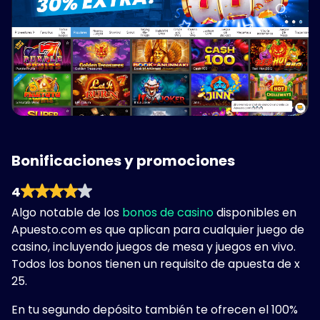
Bonificaciones y promociones
4
Algo notable de los
bonos de casino
disponibles en
Apuesto.com es que aplican para cualquier juego de
casino, incluyendo juegos de mesa y juegos en vivo.
Todos los bonos tienen un requisito de apuesta de x
25.
En tu segundo depósito también te ofrecen el 100%