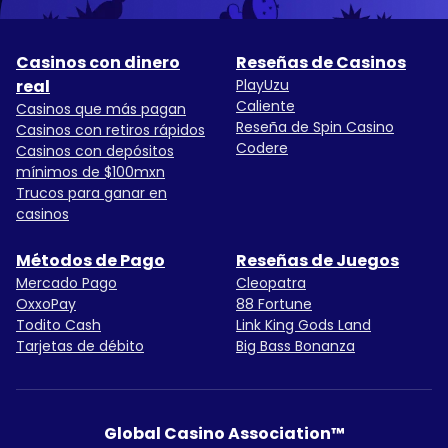
Casinos con dinero
Reseñas de Casinos
real
PlayUzu
Caliente
Casinos que más pagan
Reseña de Spin Casino
Casinos con retiros rápidos
Codere
Casinos con depósitos
mínimos de $100mxn
Trucos para ganar en
casinos
Métodos de Pago
Reseñas de Juegos
Mercado Pago
Cleopatra
OxxoPay
88 Fortune
Todito Cash
Link King Gods Land
Tarjetas de débito
Big Bass Bonanza
Global Casino Association™