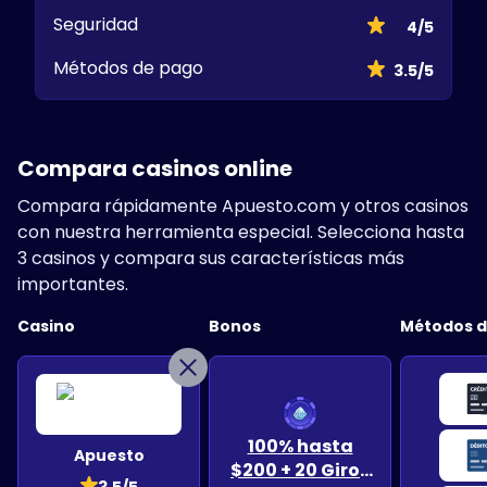
Seguridad
4/5
Métodos de pago
3.5/5
Compara casinos online
Compara rápidamente Apuesto.com y otros casinos
con nuestra herramienta especial. Selecciona hasta
3 casinos y compara sus características más
importantes.
Casino
Bonos
Métodos d
100% hasta
Apuesto
$200 + 20 Giros