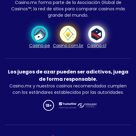
Casino.mx forma parte de la Asociación Global de
Casinos™, la red de sitios para comparar casinos más
grande del mundo.
Casino.pe
Casino.com.br
Casino.cl
Los juegos de azar pueden ser adictivos, juega
de forma responsable.
Casino.mx y nuestros casinos recomendados cumplen
con los estándares establecidos por las autoridades.