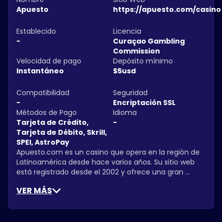
Apuesto
https://apuesto.com/casino
Establecido
Licencia
-
Curaçao Gambling
Commission
Velocidad de pago
Depósito mínimo
Instantáneo
$5usd
Compatibilidad
Seguridad
-
Encriptación SSL
Métodos de Pago
Idioma
Tarjeta de Crédito,
-
Tarjeta de Débito, Skrill,
SPEI, AstroPay
Apuesto.com es un casino que opera en la región de
Latinoamérica desde hace varios años. Su sitio web
está registrado desde el 2002 y ofrece una gran ...
VER MÁS