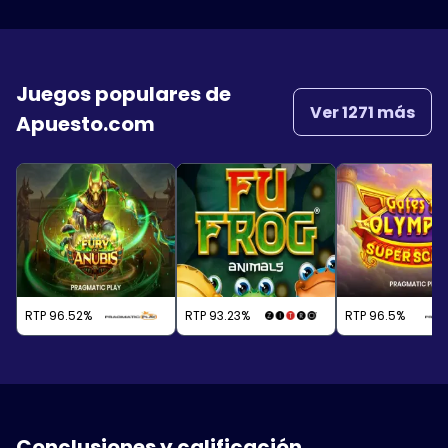
a los lectores a tomar decisiones informadas
sobre dónde y cómo jugar juegos de casino,
garantizando una experiencia satisfactoria.
Juegos populares de
Ver 1271 más
Apuesto.com
RTP 96.52%
RTP 93.23%
RTP 96.5%
Conclusiones y calificación