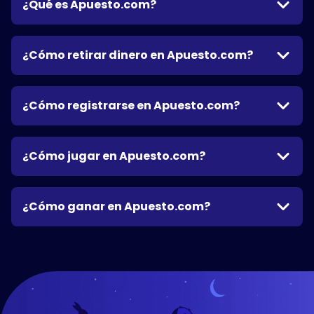
¿Qué es Apuesto.com?
¿Cómo retirar dinero en Apuesto.com?
¿Cómo registrarse en Apuesto.com?
¿Cómo jugar en Apuesto.com?
¿Cómo ganar en Apuesto.com?