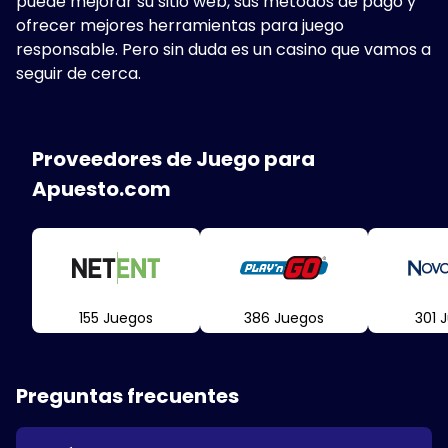
puede mejorar su sitio web, sus métodos de pago y
ofrecer mejores herramientas para juego
responsable. Pero sin duda es un casino que vamos a
seguir de cerca.
Proveedores de Juego para
Apuesto.com
155 Juegos
386 Juegos
301 
Preguntas frecuentes