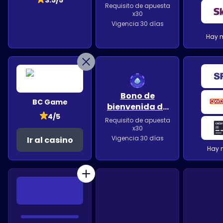
3.5/5
Gratis
Requisito de apuesta
x30
Vigencia 30 días
Hay 
Bono de
BC Game
bienvenida de
4/5
hasta
Requisito de apuesta
$345,500mxn
x30
Vigencia 30 días
Ir al casino
Hay 