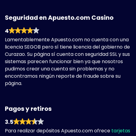
Seguridad en Apuesto.com Casino
4
Lamentablemente Apuesto.com no cuenta con una
licencia SEGOB pero sí tiene licencia del gobierno de
Curazao. Su página sí cuenta con seguridad SSL y sus
sistemas parecen funcionar bien ya que nosotros
pudimos crear una cuenta sin problemas y no
encontramos ningún reporte de fraude sobre su
página.
Pagos y retiros
3.5
Para realizar depósitos Apuesto.com ofrece
tarjetas