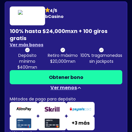
4/5
bCasino
100% hasta $24,000mxn + 100 giros
gratis
Ver más bonos
Depósito
Retiro máximo
100% tragamonedas
mínimo
$20,000mxn
sin jackpots
$400mxn
Obtener bono
Ver menos
Métodos de pago para depósito
+3 más