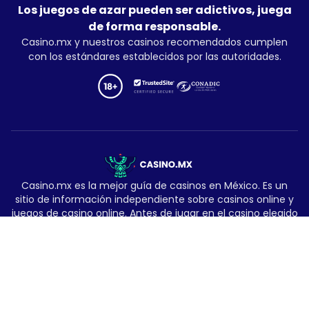
Los juegos de azar pueden ser adictivos, juega
de forma responsable.
Casino.mx y nuestros casinos recomendados cumplen
con los estándares establecidos por las autoridades.
Casino.mx es la mejor guía de casinos en México. Es un
sitio de información independiente sobre casinos online y
juegos de casino online. Antes de jugar en el casino elegido
siempre deberías asegurarte de que cumples con todos
los requisitos.
Inicio
Términos y Condiciones
Reseñas de Casino
Mapa del sitio