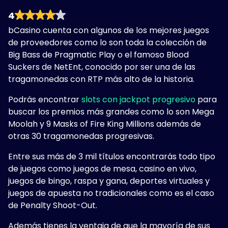
4
bCasino cuenta con algunos de los mejores juegos
de proveedores como lo son toda la colección de
Big Bass de Pragmatic Play o el famoso Blood
Suckers de NetEnt, conocido por ser una de las
tragamonedas con RTP más alto de la historia.
Podrás encontrar
slots con jackpot progresivo
para
buscar los premios más grandes como lo son Mega
Moolah y 9 Masks of Fire King Millions además de
otras 30 tragamonedas progresivas.
Entre sus más de 3 mil títulos encontrarás todo tipo
de juegos como juegos de mesa, casino en vivo,
juegos de bingo, raspa y gana, deportes virtuales y
juegos de apuesta no tradicionales como es el caso
de Penalty Shoot-Out.
Además tienes la ventaja de que la mayoría de sus