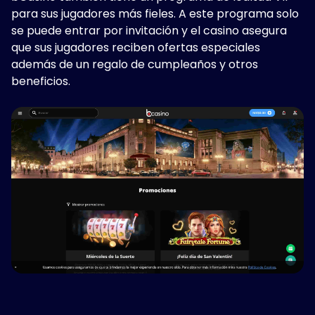
para sus jugadores más fieles. A este programa solo
se puede entrar por invitación y el casino asegura
que sus jugadores reciben ofertas especiales
además de un regalo de cumpleaños y otros
beneficios.