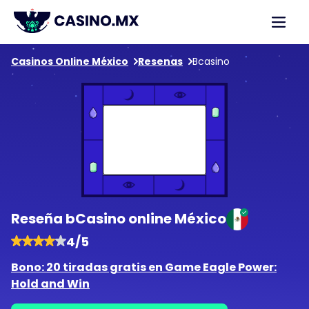
Casinos Online México
Resenas
Bcasino
Reseña bCasino online México
4/5
Bono: 20 tiradas gratis en Game Eagle Power:
Hold and Win