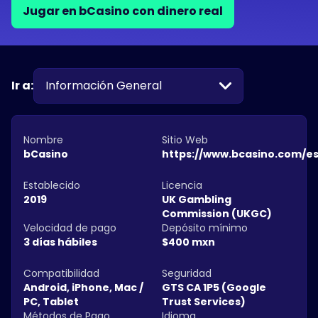
Jugar en bCasino con dinero real
Ir a:
Información General
Nombre
Sitio Web
bCasino
https://www.bcasino.com/e
Establecido
Licencia
2019
UK Gambling
Commission (UKGC)
Velocidad de pago
Depósito mínimo
3 días hábiles
$400 mxn
Compatibilidad
Seguridad
Android, iPhone, Mac /
GTS CA 1P5 (Google
PC, Tablet
Trust Services)
Métodos de Pago
Idioma