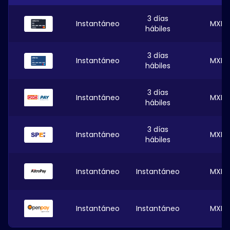
3 días
Instantáneo
MXN
hábiles
3 días
Instantáneo
MXN
hábiles
3 días
Instantáneo
MXN
hábiles
3 días
Instantáneo
MXN
hábiles
Instantáneo
Instantáneo
MXN
Instantáneo
Instantáneo
MXN