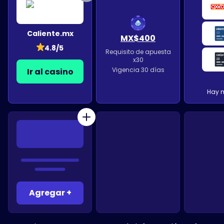
Caliente.mx
MX$400
4.8/5
Requisito de apuesta
x30
Vigencia 30 días
Ir al casino
Hay 
Agregar +