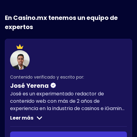
En Casino.mx tenemos un equipo de
expertos
Contenido verificado y escrito por:
José Yerena
José es un experimentado redactor de
contenido web con más de 2 años de
experiencia en la industria de casinos e iGaming.
Su especialización se centra en la perspectiva
Leer más
del jugador, lo que le permite anticipar y
comprender la experiencia de los visitantes al