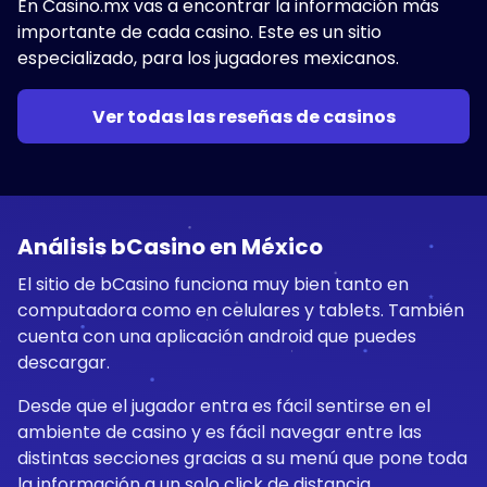
En Casino.mx vas a encontrar la información más
importante de cada casino. Este es un sitio
especializado, para los jugadores mexicanos.
Ver todas las reseñas de casinos
Análisis bCasino en México
El sitio de bCasino funciona muy bien tanto en
computadora como en celulares y tablets. También
cuenta con una aplicación android que puedes
descargar.
Desde que el jugador entra es fácil sentirse en el
ambiente de casino y es fácil navegar entre las
distintas secciones gracias a su menú que pone toda
la información a un solo click de distancia.