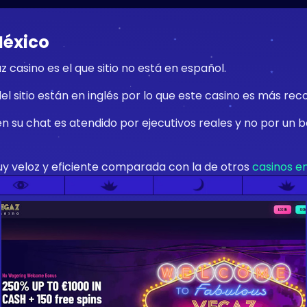
México
z casino es el que sitio no está en español.
del sitio están en inglés por lo que este casino es más re
o en su chat es atendido por ejecutivos reales y no por un
muy veloz y eficiente comparada con la de otros
casinos e