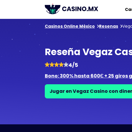
Cas
Casinos Online México
Resenas
Vega
Reseña Vegaz Cas
4/5
Bono: 300% hasta 600Є + 25 giros g
Jugar en Vegaz Casino con diner