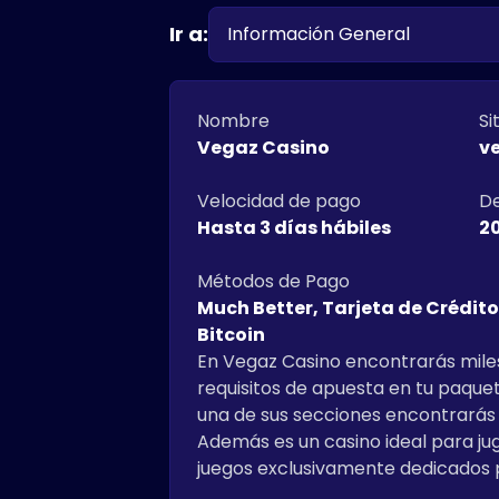
Ir a:
Información General
Nombre
Si
Vegaz Casino
v
Velocidad de pago
De
Hasta 3 días hábiles
2
Métodos de Pago
Much Better, Tarjeta de Crédito
Bitcoin
En Vegaz Casino encontrarás miles
requisitos de apuesta en tu paque
una de sus secciones encontrarás a
Además es un casino ideal para j
juegos exclusivamente dedicados p