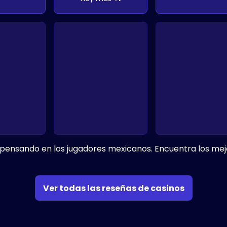
ensando en los jugadores mexicanos. Encuentra los mejo
Ver todas las reseñas de casinos