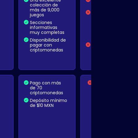
Una excelente
El sitio está en
colección de
inglés
más de 9,000
Todos los
juegos
montos están
Secciones
calculados en
informativas
dólares u otras
muy completas
monedas
extranjeras
Disponibilidad de
pagar con
Pocos métodos
criptomonedas
de pago
disponibles
desde México
Pago con más
Rollover de 40%
de 70
criptomonedas
Depósito mínimo
de $10 MXN