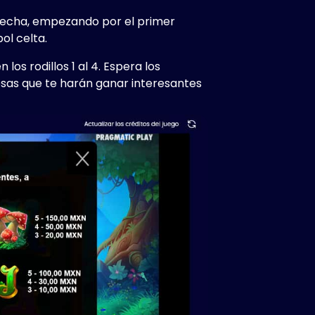
erecha, empezando por el primer
ol celta.
los rodillos 1 al 4. Espera los
rosas que te harán ganar interesantes